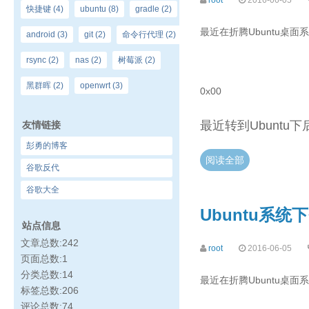
root
2016-06-05
快捷键
(4)
ubuntu
(8)
gradle
(2)
最近在折腾Ubuntu桌
android
(3)
git
(2)
命令行代理
(2)
rsync
(2)
nas
(2)
树莓派
(2)
黑群晖
(2)
openwrt
(3)
0x00
最近转到Ubuntu
友情链接
彭勇的博客
阅读全部
谷歌反代
谷歌大全
Ubuntu系统
站点信息
文章总数:242
root
2016-06-05
页面总数:1
分类总数:14
最近在折腾Ubuntu桌
标签总数:206
评论总数:74