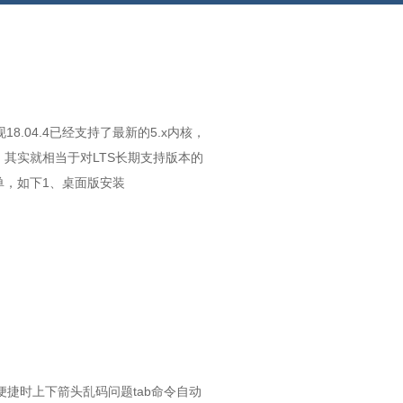
现18.04.4已经支持了最新的5.x内核，
e，其实就相当于对LTS长期支持版本的
简单，如下1、桌面版安装
vi 解决vi便捷时上下箭头乱码问题tab命令自动