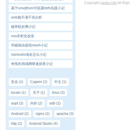
Copyright
yanke.info
All Rig
基于omv的lvm可拓展btrfs实践小记
smb跑不满千兆分析
磁带机折腾小记
nas衣柜化改造
华硕路由器组mesh小记
namesilo域名迁出小记
奇怪的局域网降速排查小记
安全
(1)
Cygwin
(1)
中文
(1)
locale
(1)
关于
(1)
linux
(3)
aapt
(3)
内存
(2)
adb
(2)
Android
(2)
nginx
(2)
apache
(3)
http
(2)
Android Studio
(4)