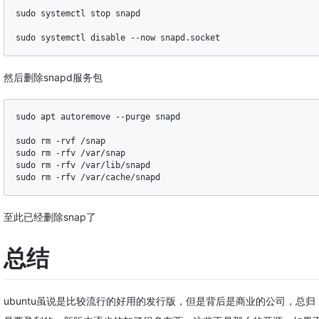
sudo systemctl stop snapd

sudo systemctl disable --now snapd.socket
然后删除snapd服务包
sudo apt autoremove --purge snapd

sudo rm -rvf /snap

sudo rm -rfv /var/snap

sudo rm -rfv /var/lib/snapd

sudo rm -rfv /var/cache/snapd
至此已经删除snap了
总结
ubuntu虽说是比较流行的好用的发行版，但是背后是商业的公司，总归