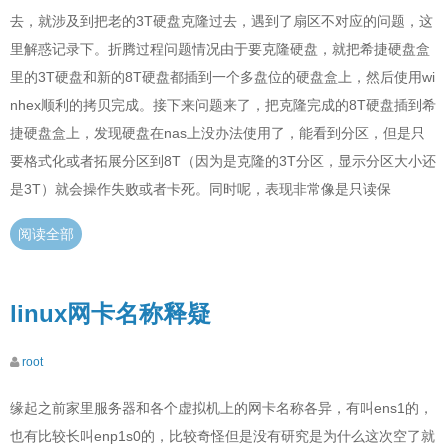
去，就涉及到把老的3T硬盘克隆过去，遇到了扇区不对应的问题，这
里解惑记录下。折腾过程问题情况由于要克隆硬盘，就把希捷硬盘盒
里的3T硬盘和新的8T硬盘都插到一个多盘位的硬盘盒上，然后使用wi
nhex顺利的拷贝完成。接下来问题来了，把克隆完成的8T硬盘插到希
捷硬盘盒上，发现硬盘在nas上没办法使用了，能看到分区，但是只
要格式化或者拓展分区到8T（因为是克隆的3T分区，显示分区大小还
是3T）就会操作失败或者卡死。同时呢，表现非常像是只读保
阅读全部
linux网卡名称释疑
root
缘起之前家里服务器和各个虚拟机上的网卡名称各异，有叫ens1的，
也有比较长叫enp1s0的，比较奇怪但是没有研究是为什么这次空了就