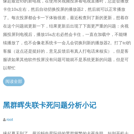
缘起最近tcl的新电视，在使用央视频投屏看电视直播时，总是会播放
卡住10s左右，然后自动切换投屏的播放器2，然后就可以正常播放
了。每次投屏都会卡一下体验很差，最近检查到了新的更新，想着存
在这个问题就更新一下，结果更新后出现了下面更严重的问题：央视
频投屏到电视后，播放15s左右必然会卡住，一直在加载中，不能继
续播放了，也不会像老系统卡一会儿会切换到新的播放器2。打了tcl的
客服（这点还是挺好的，意见反馈后有真人打电话来核实），但是客
服讲如果其他软件投屏没有问题可能就不是系统更新的问题，但是可
以帮忙
阅读全部
黑群晖失联卡死问题分析小记
root
缘起夏天到了，最近蜗牛星际搞的黑群频繁的卡死失联，短则开机十