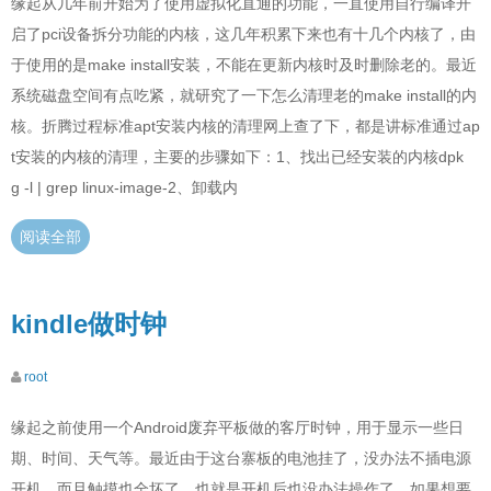
缘起从几年前开始为了使用虚拟化直通的功能，一直使用自行编译开
启了pci设备拆分功能的内核，这几年积累下来也有十几个内核了，由
于使用的是make install安装，不能在更新内核时及时删除老的。最近
系统磁盘空间有点吃紧，就研究了一下怎么清理老的make install的内
核。折腾过程标准apt安装内核的清理网上查了下，都是讲标准通过ap
t安装的内核的清理，主要的步骤如下：1、找出已经安装的内核dpk
g -l | grep linux-image-2、卸载内
阅读全部
kindle做时钟
root
缘起之前使用一个Android废弃平板做的客厅时钟，用于显示一些日
期、时间、天气等。最近由于这台寨板的电池挂了，没办法不插电源
开机，而且触摸也全坏了，也就是开机后也没办法操作了。如果想要